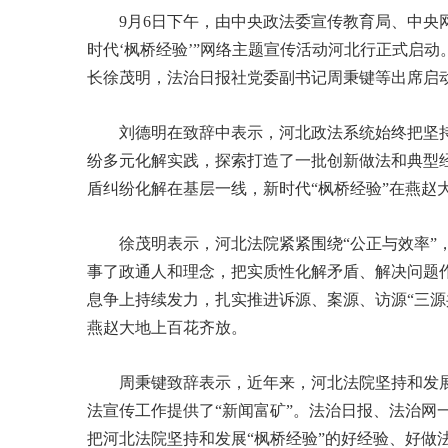
9月6日下午，由中央政法委宣传教育局、中央
时代‘枫桥经验’”网络主题宣传活动河北行正式启
长徐茂明，法治日报社党委副书记周秉键等出席启
刘德明在致辞中表示，河北政法系统始终把坚持
纷多元化解实践，探索打造了一批创新做法和典型经
盾纠纷化解在基层一线，新时代“枫桥经验”在燕赵
徐茂明表示，河北法院紧紧围绕“公正与效率”
事了政通人和理念，把实质性化解矛盾、解决问题
息争上持续发力，扎实推进诉源、案源、访源“三源共
燕赵大地上百花齐放。
周秉键致辞表示，近年来，河北法院坚持和发展
法宣传工作提供了“新闻富矿”。法治日报、法治网
把河北法院坚持和发展“枫桥经验”的好经验、好做