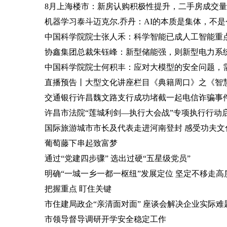
8月上海楼市：新房认购积极性提升，二手房成交
机器学习泰斗迈克尔.乔丹：AI的本质是集体，不
中国科学院院士张人禾：科学智能已成人工智能重
协鑫集团总裁朱钰峰：新型储能强，则新型电力系
中国科学院院士何积丰：应对大模型的安全问题，需
直播预告丨大型文化讲座栏目《典籍周口》之《智慧
交通银行许昌魏文路支行成功堵截一起电信诈骗事
许昌市法院“莲城利剑—执行大会战”专项执行行动
国际旅游城市市长及代表走进河南登封 感受功夫文
葡萄藤下串起致富梦
通过“党建四步骤” 选出过硬“五星级党员”
明确“一城一乡一都一枢纽”发展定位 坚定不移走
把握重点 盯住关键
市住建局政企“亲清面对面” 座谈会解决企业实际难
市领导督导调研开学安全稳定工作