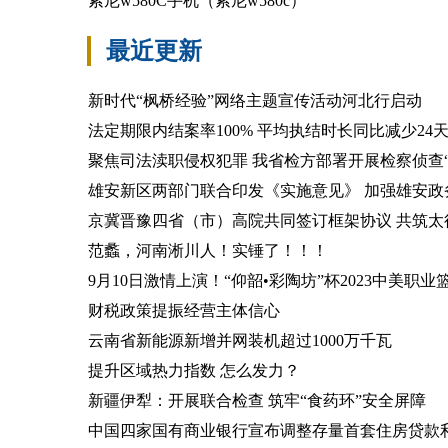
索尼w580C手机（索尼w580c）
最近更新
新时代“枫桥经验”网络主题宣传活动河北行启动
法定期限内结案率100% 平均执结时长同比减少24
聚焦司法渎职侵权犯罪 我省检方部署开展检察侦查“
雄安新区两部门联合印发《实施意见》 加强雄安政
京冀晋豫四省（市）高院共同签订框架协议 共筑
范蠡，河南淅川人！实锤了！！！
9月10日激情上演！“仰韶•彩陶坊”杯2023中美职
财税政策提振经营主体信心
云南省新能源新增并网装机超过1000万千瓦
提升区域热力指数 怎么发力？
新疆伊犁：开展联合检查 筑牢“食药环”安全屏障
中国四家国有商业银行宣布调整存量首套住房贷款