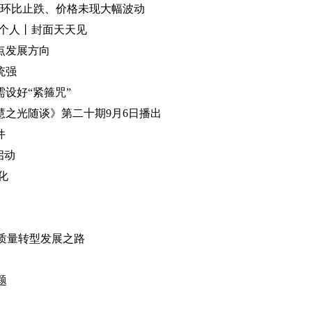
量环比止跌、价格未现大幅波动
是个人丨封面天天见
点发展方向
统强
设好“紧箍咒”
之光随谈》第二十期9月6日播出
件
启动
化
高质量转型发展之路
题